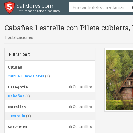
Salidores.com
Disfrutá cada ciudad al máximo
Cabañas 1 estrella con Pileta cubierta
1 publicaciones
Filtrar por:
Ciudad
Carhué, Buenos Aires
(1)
Categoría
Quitar filtro
Cabañas
(1)
Estrellas
Quitar filtro
1 estrella
(1)
Servicios
Quitar filtro