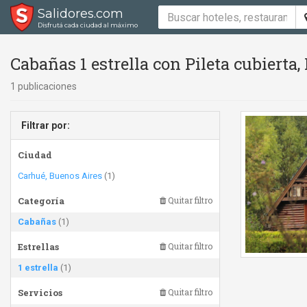
Salidores.com
Disfrutá cada ciudad al máximo
Cabañas 1 estrella con Pileta cubierta
1 publicaciones
Filtrar por:
Ciudad
Carhué, Buenos Aires
(1)
Categoría
Quitar filtro
Cabañas
(1)
Estrellas
Quitar filtro
1 estrella
(1)
Servicios
Quitar filtro