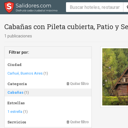
Salidores.com
Disfrutá cada ciudad al máximo
Cabañas con Pileta cubierta, Patio y 
1 publicaciones
Filtrar por:
Ciudad
Carhué, Buenos Aires
(1)
Categoría
Quitar filtro
Cabañas
(1)
Estrellas
1 estrella
(1)
Servicios
Quitar filtro