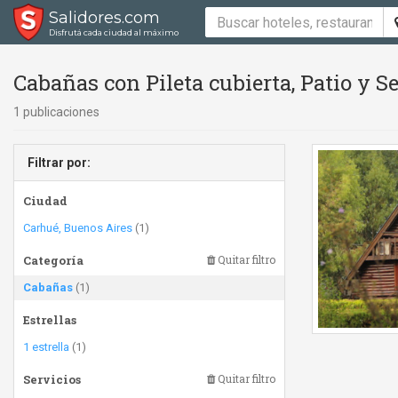
Salidores.com
Disfrutá cada ciudad al máximo
Cabañas con Pileta cubierta, Patio y 
1 publicaciones
Filtrar por:
Ciudad
Carhué, Buenos Aires
(1)
Categoría
Quitar filtro
Cabañas
(1)
Estrellas
1 estrella
(1)
Servicios
Quitar filtro