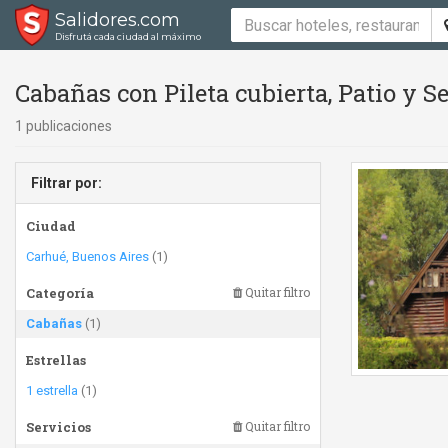
Salidores.com
Disfrutá cada ciudad al máximo
Cabañas con Pileta cubierta, Patio y 
1 publicaciones
Filtrar por:
Ciudad
Carhué, Buenos Aires
(1)
Categoría
Quitar filtro
Cabañas
(1)
Estrellas
1 estrella
(1)
Servicios
Quitar filtro