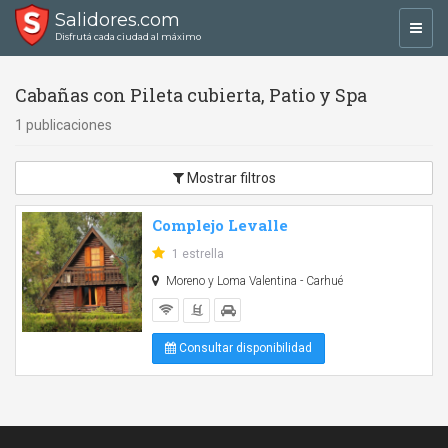
Salidores.com
Toggl
Disfrutá cada ciudad al máximo
navig
Cabañas con Pileta cubierta, Patio y Spa
1 publicaciones
Mostrar filtros
Complejo Levalle
1 estrella
Moreno y Loma Valentina - Carhué
Consultar disponibilidad