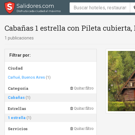
Salidores.com
Disfrutá cada ciudad al máximo
Cabañas 1 estrella con Pileta cubierta,
1 publicaciones
Filtrar por:
Ciudad
Carhué, Buenos Aires
(1)
Categoría
Quitar filtro
Cabañas
(1)
Estrellas
Quitar filtro
1 estrella
(1)
Servicios
Quitar filtro