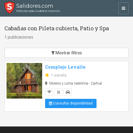
Salidores.com
Toggl
Disfrutá cada ciudad al máximo
navig
Cabañas con Pileta cubierta, Patio y Spa
1 publicaciones
Mostrar filtros
Complejo Levalle
1 estrella
Moreno y Loma Valentina - Carhué
Consultar disponibilidad