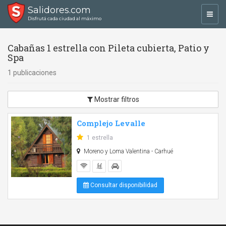
Salidores.com
Toggl
Disfrutá cada ciudad al máximo
navig
Cabañas 1 estrella con Pileta cubierta, Patio y
Spa
1 publicaciones
Mostrar filtros
Complejo Levalle
1 estrella
Moreno y Loma Valentina - Carhué
Consultar disponibilidad