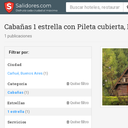
Salidores.com
Disfrutá cada ciudad al máximo
Cabañas 1 estrella con Pileta cubierta,
1 publicaciones
Filtrar por:
Ciudad
Carhué, Buenos Aires
(1)
Categoría
Quitar filtro
Cabañas
(1)
Estrellas
Quitar filtro
1 estrella
(1)
Servicios
Quitar filtro