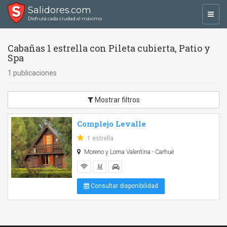
Salidores.com
Toggl
Disfrutá cada ciudad al máximo
navig
Cabañas 1 estrella con Pileta cubierta, Patio y
Spa
1 publicaciones
Mostrar filtros
Complejo Levalle
1 estrella
Moreno y Loma Valentina - Carhué
Consultar disponibilidad