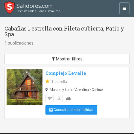
Salidores.com
Toggl
Disfrutá cada ciudad al máximo
navig
Cabañas 1 estrella con Pileta cubierta, Patio y
Spa
1 publicaciones
Mostrar filtros
Complejo Levalle
1 estrella
Moreno y Loma Valentina - Carhué
Consultar disponibilidad