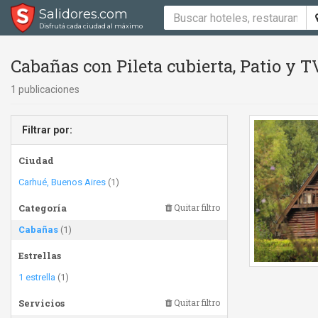
Salidores.com
Disfrutá cada ciudad al máximo
Cabañas con Pileta cubierta, Patio y T
1 publicaciones
Filtrar por:
Ciudad
Carhué, Buenos Aires
(1)
Categoría
Quitar filtro
Cabañas
(1)
Estrellas
1 estrella
(1)
Servicios
Quitar filtro