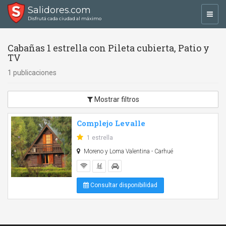
Salidores.com
Toggl
Disfrutá cada ciudad al máximo
navig
Cabañas 1 estrella con Pileta cubierta, Patio y
TV
1 publicaciones
Mostrar filtros
Complejo Levalle
1 estrella
Moreno y Loma Valentina - Carhué
Consultar disponibilidad