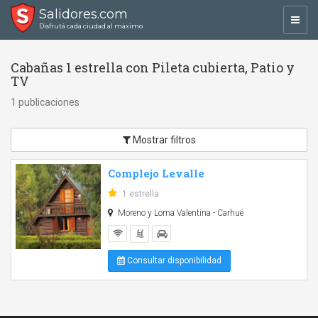
Salidores.com
Toggl
Disfrutá cada ciudad al máximo
navig
Cabañas 1 estrella con Pileta cubierta, Patio y
TV
1 publicaciones
Mostrar filtros
Complejo Levalle
1 estrella
Moreno y Loma Valentina - Carhué
Consultar disponibilidad