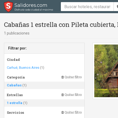
Salidores.com
Disfrutá cada ciudad al máximo
Cabañas 1 estrella con Pileta cubierta,
1 publicaciones
Filtrar por:
Ciudad
Carhué, Buenos Aires
(1)
Categoría
Quitar filtro
Cabañas
(1)
Estrellas
Quitar filtro
1 estrella
(1)
Servicios
Quitar filtro