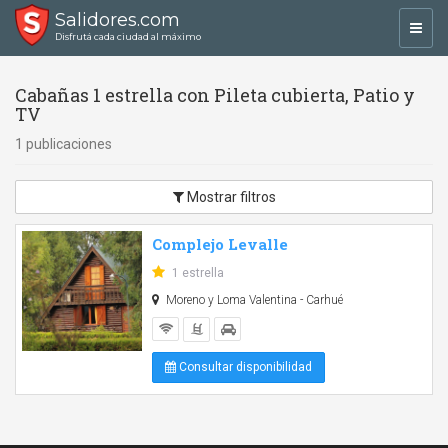
Salidores.com
Toggl
Disfrutá cada ciudad al máximo
navig
Cabañas 1 estrella con Pileta cubierta, Patio y
TV
1 publicaciones
Mostrar filtros
Complejo Levalle
1 estrella
Moreno y Loma Valentina - Carhué
Consultar disponibilidad