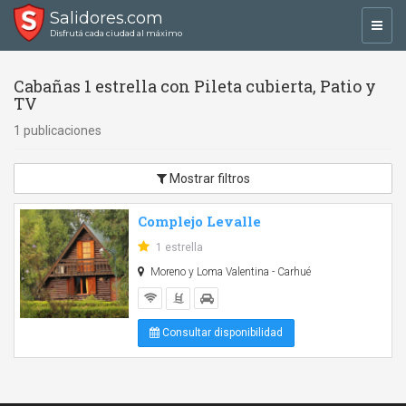
Salidores.com
Toggl
Disfrutá cada ciudad al máximo
navig
Cabañas 1 estrella con Pileta cubierta, Patio y
TV
1 publicaciones
Mostrar filtros
Complejo Levalle
1 estrella
Moreno y Loma Valentina - Carhué
Consultar disponibilidad