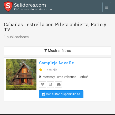
Salidores.com
Toggl
Disfrutá cada ciudad al máximo
navig
Cabañas 1 estrella con Pileta cubierta, Patio y
TV
1 publicaciones
Mostrar filtros
Complejo Levalle
1 estrella
Moreno y Loma Valentina - Carhué
Consultar disponibilidad