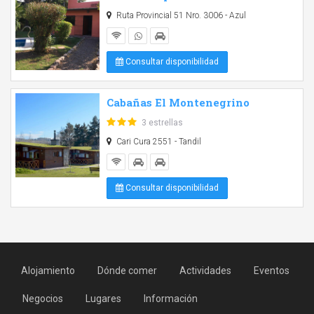
Ruta Provincial 51 Nro. 3006 - Azul
Consultar disponibilidad
Cabañas El Montenegrino
3 estrellas
Cari Cura 2551 - Tandil
Consultar disponibilidad
Alojamiento
Dónde comer
Actividades
Eventos
Negocios
Lugares
Información