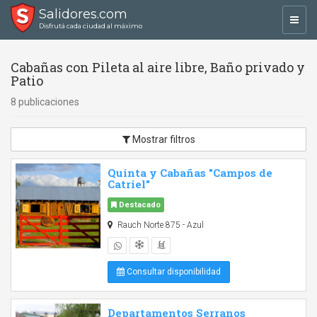
Salidores.com
Toggl
Disfrutá cada ciudad al máximo
navig
Cabañas con Pileta al aire libre, Baño privado y
Patio
8 publicaciones
Mostrar filtros
Quinta y Cabañas "Campos de
Catriel"
Destacado
Rauch Norte 875 - Azul
Consultar disponibilidad
Departamentos Serranos