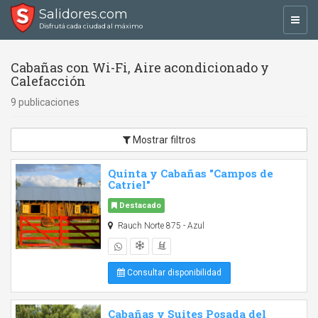
Salidores.com
Toggl
Disfrutá cada ciudad al máximo
navig
Cabañas con Wi-Fi, Aire acondicionado y
Calefacción
9 publicaciones
Mostrar filtros
Quinta y Cabañas "Campos de
Catriel"
Destacado
Rauch Norte 875 - Azul
Consultar disponibilidad
Cabañas y Suites Posada del