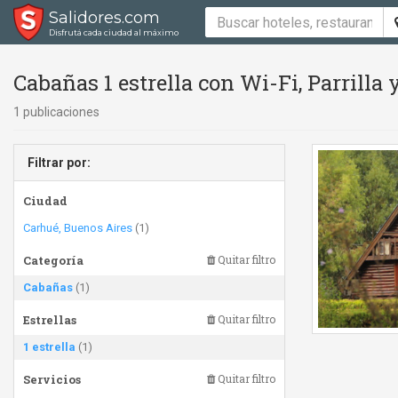
Salidores.com
Disfrutá cada ciudad al máximo
Cabañas 1 estrella con Wi-Fi, Parrilla
1 publicaciones
Filtrar por:
Ciudad
Carhué, Buenos Aires
(1)
Categoría
Quitar filtro
Cabañas
(1)
Estrellas
Quitar filtro
1 estrella
(1)
Servicios
Quitar filtro