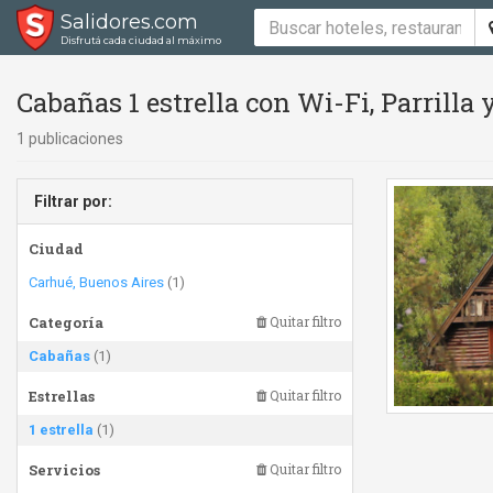
Salidores.com
Disfrutá cada ciudad al máximo
Cabañas 1 estrella con Wi-Fi, Parrilla 
1 publicaciones
Filtrar por:
Ciudad
Carhué, Buenos Aires
(1)
Categoría
Quitar filtro
Cabañas
(1)
Estrellas
Quitar filtro
1 estrella
(1)
Servicios
Quitar filtro