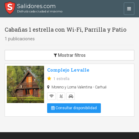
Salidores.com
Toggl
Disfrutá cada ciudad al máximo
navig
Cabañas 1 estrella con Wi-Fi, Parrilla y Patio
1 publicaciones
Mostrar filtros
Complejo Levalle
1 estrella
Moreno y Loma Valentina - Carhué
Consultar disponibilidad