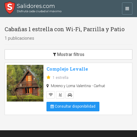
Salidores.com
Toggl
Disfrutá cada ciudad al máximo
navig
Cabañas 1 estrella con Wi-Fi, Parrilla y Patio
1 publicaciones
Mostrar filtros
Complejo Levalle
1 estrella
Moreno y Loma Valentina - Carhué
Consultar disponibilidad