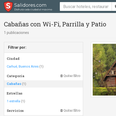
Salidores.com
Disfrutá cada ciudad al máximo
Cabañas con Wi-Fi, Parrilla y Patio
1 publicaciones
Filtrar por:
Ciudad
Carhué, Buenos Aires
(1)
Categoría
Quitar filtro
Cabañas
(1)
Estrellas
1 estrella
(1)
Servicios
Quitar filtro