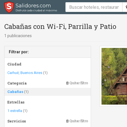
Salidores.com
Disfrutá cada ciudad al máximo
Cabañas con Wi-Fi, Parrilla y Patio
1 publicaciones
Filtrar por:
Ciudad
Carhué, Buenos Aires
(1)
Categoría
Quitar filtro
Cabañas
(1)
Estrellas
1 estrella
(1)
Servicios
Quitar filtro