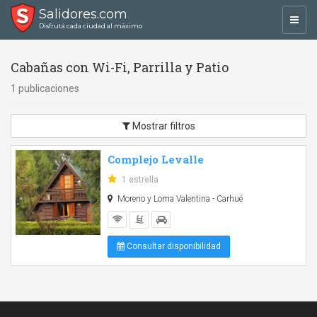
Salidores.com
Toggl
Disfrutá cada ciudad al máximo
navig
Cabañas con Wi-Fi, Parrilla y Patio
1 publicaciones
Mostrar filtros
Complejo Levalle
1 estrella
Moreno y Loma Valentina - Carhué
Consultar disponibilidad