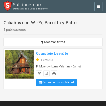
Salidores.com
Toggl
Disfrutá cada ciudad al máximo
navig
Cabañas con Wi-Fi, Parrilla y Patio
1 publicaciones
Mostrar filtros
Complejo Levalle
1 estrella
Moreno y Loma Valentina - Carhué
Consultar disponibilidad