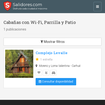
Salidores.com
Toggl
Disfrutá cada ciudad al máximo
navig
Cabañas con Wi-Fi, Parrilla y Patio
1 publicaciones
Mostrar filtros
Complejo Levalle
1 estrella
Moreno y Loma Valentina - Carhué
Consultar disponibilidad