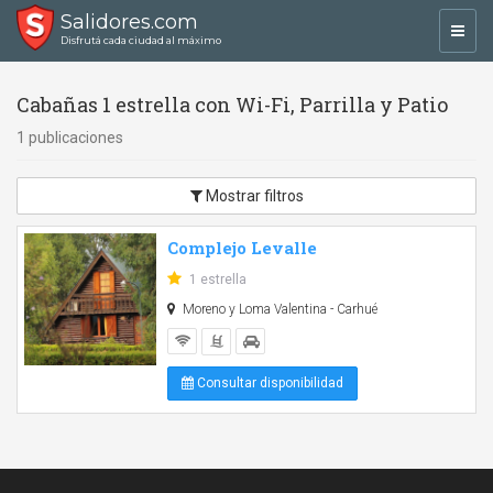
Salidores.com
Toggl
Disfrutá cada ciudad al máximo
navig
Cabañas 1 estrella con Wi-Fi, Parrilla y Patio
1 publicaciones
Mostrar filtros
Complejo Levalle
1 estrella
Moreno y Loma Valentina - Carhué
Consultar disponibilidad