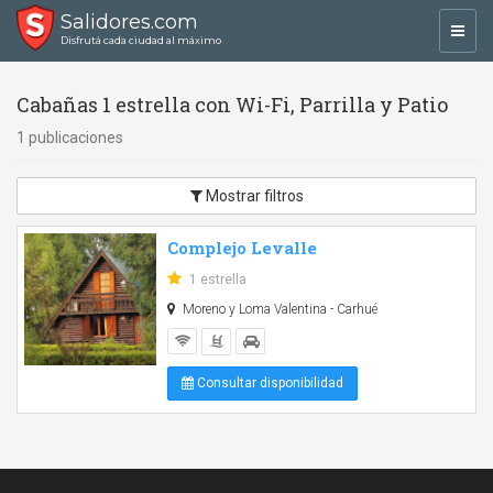
Salidores.com
Toggl
Disfrutá cada ciudad al máximo
navig
Cabañas 1 estrella con Wi-Fi, Parrilla y Patio
1 publicaciones
Mostrar filtros
Complejo Levalle
1 estrella
Moreno y Loma Valentina - Carhué
Consultar disponibilidad