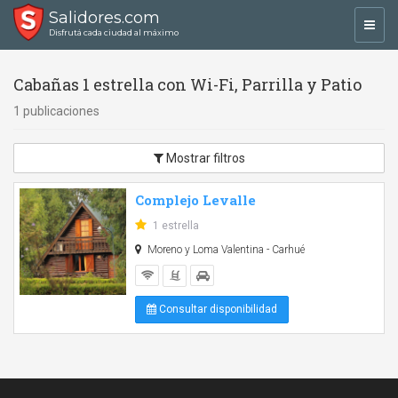
Salidores.com
Toggl
Disfrutá cada ciudad al máximo
navig
Cabañas 1 estrella con Wi-Fi, Parrilla y Patio
1 publicaciones
Mostrar filtros
Complejo Levalle
1 estrella
Moreno y Loma Valentina - Carhué
Consultar disponibilidad