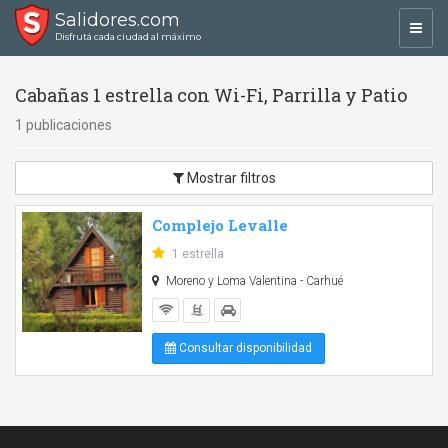
Salidores.com
Toggl
Disfrutá cada ciudad al máximo
navig
Cabañas 1 estrella con Wi-Fi, Parrilla y Patio
1 publicaciones
Mostrar filtros
Complejo Levalle
1 estrella
Moreno y Loma Valentina - Carhué
Consultar disponibilidad