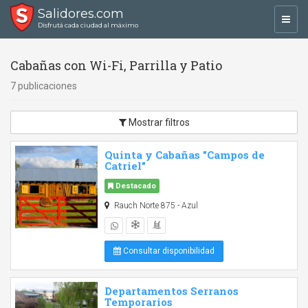
Salidores.com
Toggl
Disfrutá cada ciudad al máximo
navig
Cabañas con Wi-Fi, Parrilla y Patio
7 publicaciones
Mostrar filtros
Quinta y Cabañas "Campos de
Catriel"
Destacado
Rauch Norte 875 - Azul
Consultar disponibilidad
Departamentos Serranos
Temporarios