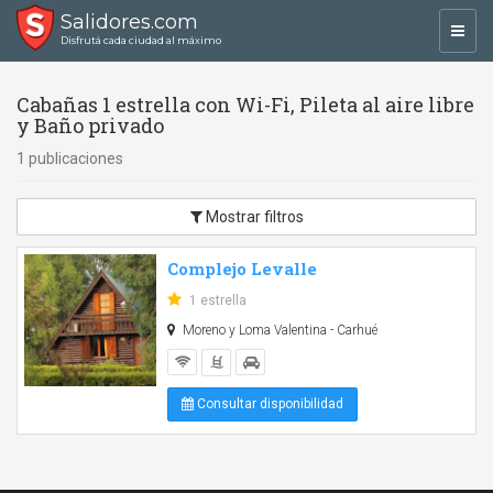
Salidores.com
Toggl
Disfrutá cada ciudad al máximo
navig
Cabañas 1 estrella con Wi-Fi, Pileta al aire libre
y Baño privado
1 publicaciones
Mostrar filtros
Complejo Levalle
1 estrella
Moreno y Loma Valentina - Carhué
Consultar disponibilidad