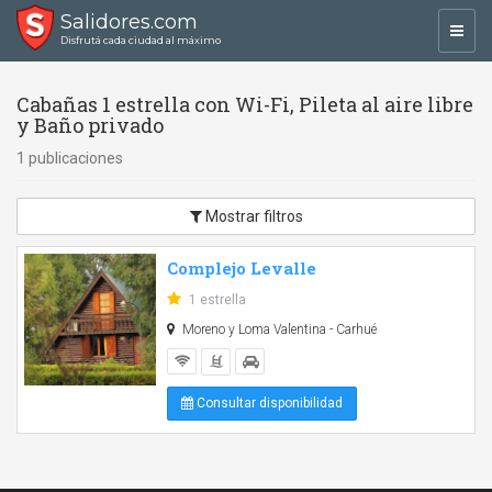
Salidores.com
Toggl
Disfrutá cada ciudad al máximo
navig
Cabañas 1 estrella con Wi-Fi, Pileta al aire libre
y Baño privado
1 publicaciones
Mostrar filtros
Complejo Levalle
1 estrella
Moreno y Loma Valentina - Carhué
Consultar disponibilidad