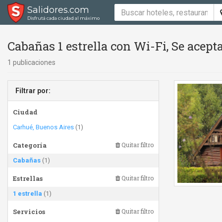
Salidores.com
Disfrutá cada ciudad al máximo
Cabañas 1 estrella con Wi-Fi, Se acep
1 publicaciones
Filtrar por:
Ciudad
Carhué, Buenos Aires
(1)
Categoría
Quitar filtro
Cabañas
(1)
Estrellas
Quitar filtro
1 estrella
(1)
Servicios
Quitar filtro