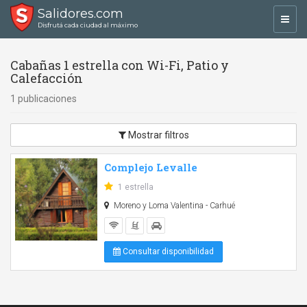
Salidores.com
Toggl
Disfrutá cada ciudad al máximo
navig
Cabañas 1 estrella con Wi-Fi, Patio y
Calefacción
1 publicaciones
Mostrar filtros
Complejo Levalle
1 estrella
Moreno y Loma Valentina - Carhué
Consultar disponibilidad