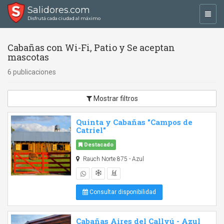
Salidores.com
Toggl
Disfrutá cada ciudad al máximo
navig
Cabañas con Wi-Fi, Patio y Se aceptan
mascotas
6 publicaciones
Mostrar filtros
Quinta y Cabañas "Campos de
Catriel"
Destacado
Rauch Norte 875 - Azul
Consultar disponibilidad
Cabañas Aires del Callvú - Azul