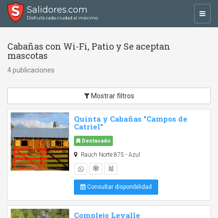
Salidores.com
Toggl
Disfrutá cada ciudad al máximo
navig
Cabañas con Wi-Fi, Patio y Se aceptan
mascotas
4 publicaciones
Mostrar filtros
Quinta y Cabañas "Campos de
Catriel"
Destacado
Rauch Norte 875 - Azul
Consultar disponibilidad
Complejo Levalle