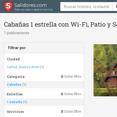
Salidores.com
Disfrutá cada ciudad al máximo
Cabañas 1 estrella con Wi-Fi, Patio y
1 publicaciones
Filtrar por:
Ciudad
Carhué, Buenos Aires
(1)
Categoría
Quitar filtro
Cabañas
(1)
Estrellas
Quitar filtro
1 estrella
(1)
Servicios
Quitar filtro