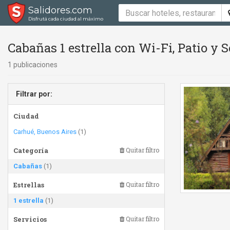
Salidores.com
Disfrutá cada ciudad al máximo
Cabañas 1 estrella con Wi-Fi, Patio y
1 publicaciones
Filtrar por:
Ciudad
Carhué, Buenos Aires
(1)
Categoría
Quitar filtro
Cabañas
(1)
Estrellas
Quitar filtro
1 estrella
(1)
Servicios
Quitar filtro