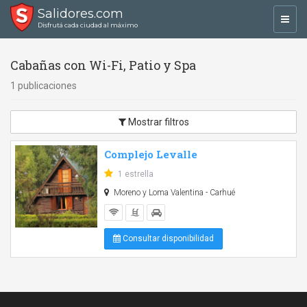
Salidores.com
Toggl
Disfrutá cada ciudad al máximo
navig
Cabañas con Wi-Fi, Patio y Spa
1 publicaciones
Mostrar filtros
Complejo Levalle
1 estrella
Moreno y Loma Valentina - Carhué
Consultar disponibilidad