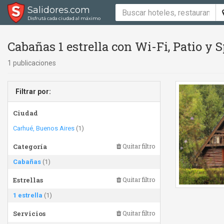
Salidores.com
Disfrutá cada ciudad al máximo
Cabañas 1 estrella con Wi-Fi, Patio y 
1 publicaciones
Filtrar por:
Ciudad
Carhué, Buenos Aires
(1)
Categoría
Quitar filtro
Cabañas
(1)
Estrellas
Quitar filtro
1 estrella
(1)
Servicios
Quitar filtro