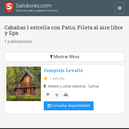
Salidores.com
Toggl
Disfrutá cada ciudad al máximo
navig
Cabañas 1 estrella con Patio, Pileta al aire libre
y Spa
1 publicaciones
Mostrar filtros
Complejo Levalle
1 estrella
Moreno y Loma Valentina - Carhué
Consultar disponibilidad