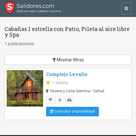
Salidores.com
Toggl
Disfrutá cada ciudad al máximo
navig
Cabañas 1 estrella con Patio, Pileta al aire libre
y Spa
1 publicaciones
Mostrar filtros
Complejo Levalle
1 estrella
Moreno y Loma Valentina - Carhué
Consultar disponibilidad