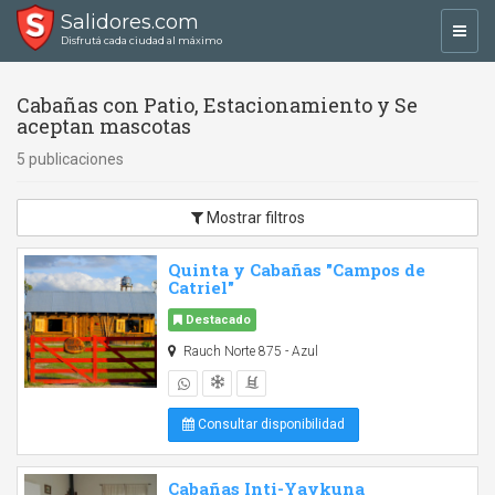
Salidores.com
Toggl
Disfrutá cada ciudad al máximo
navig
Cabañas con Patio, Estacionamiento y Se
aceptan mascotas
5 publicaciones
Mostrar filtros
Quinta y Cabañas "Campos de
Catriel"
Destacado
Rauch Norte 875 - Azul
Consultar disponibilidad
Cabañas Inti-Yaykuna