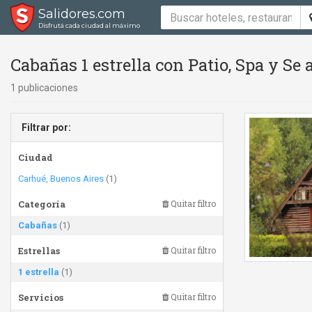
Salidores.com
Disfrutá cada ciudad al máximo
Cabañas 1 estrella con Patio, Spa y Se
1 publicaciones
Filtrar por:
Ciudad
Carhué, Buenos Aires
(1)
Categoría
Quitar filtro
Cabañas
(1)
Estrellas
Quitar filtro
1 estrella
(1)
Servicios
Quitar filtro