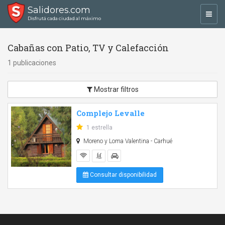
Salidores.com
Toggl
Disfrutá cada ciudad al máximo
navig
Cabañas con Patio, TV y Calefacción
1 publicaciones
Mostrar filtros
Complejo Levalle
1 estrella
Moreno y Loma Valentina - Carhué
Consultar disponibilidad